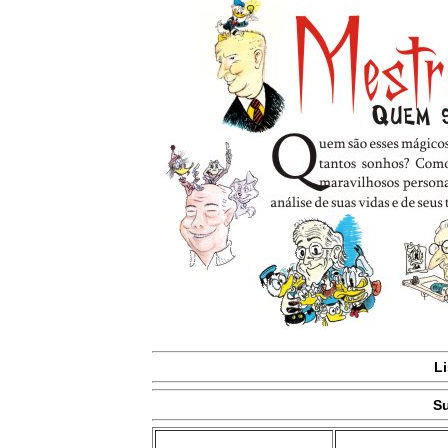
Li
Su