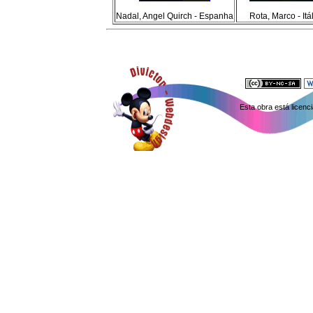
Nadal, Angel Quirch - Espanha
Rota, Marco - Itá
Esta obra está licen