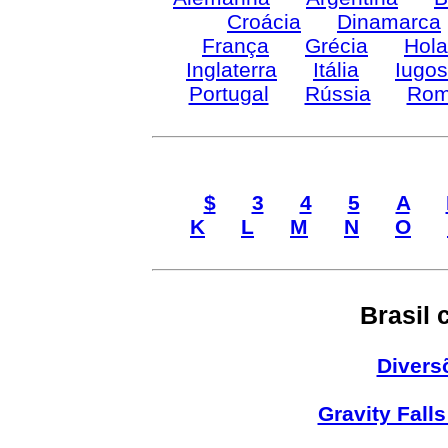
Croácia
Dinamarca
França
Grécia
Hol
Inglaterra
Itália
Iugos
Portugal
Rússia
Rom
$
3
4
5
A
K
L
M
N
O
Brasil
Divers
Gravity Fall