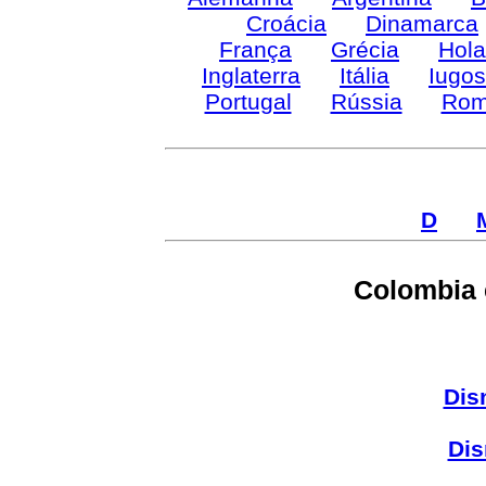
Croácia
Dinamarca
França
Grécia
Hol
Inglaterra
Itália
Iugos
Portugal
Rússia
Rom
D
Colombia
Dis
Dis